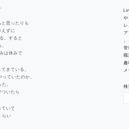
。
L
や
あと思ったりも
レ
考えずに
ア
る。すると
。
る。
管
みは休みで
職
趣
してきている。
メー
やっていたのか。
った。
検
がついたら
っていて
くらい