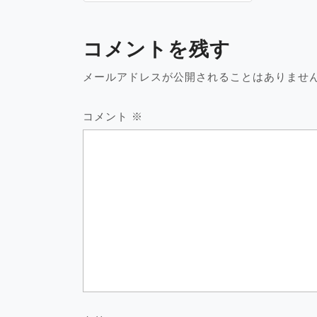
稿
ナ
ビ
コメントを残す
ゲ
ー
メールアドレスが公開されることはありませ
シ
ョ
コメント
※
ン