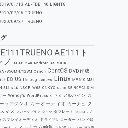
2019/01/13 AL-FDB140 LIGHT8
2019/07/06 TRUENO
2020/09/27 TRUENO
タグ
E111TRUENO
AE111ト
レノ
Android
ASROCK
AL-FDB140
CentOS
DVD作成
9A785GMH/128M
Canon
Linux
EDIUS
ffmpeg
Lenovo
MP610
MSI
102
N SLI
NSCP-W62
ONKYO
sane
SE-90PCI
SIM
NGK
カ
Wendy's
アルパイン
リー
WordPress
X-171C
カーオーディオ
ク
ーラアクシオ
カーナビ
スマス
タブレット
スパークプラグ
タイヤ
ダンロップ
ィスプレイオーディオ
ドライブレコーダー
バンド録
マルチカム編集
ボーカル
ユピテル
ルノー
折り畳