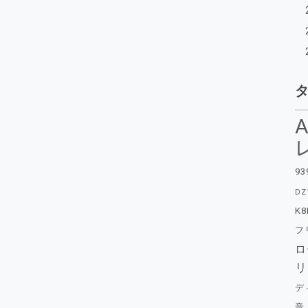
A
93
DZ
K8
フ
ロ
リ
デ
音