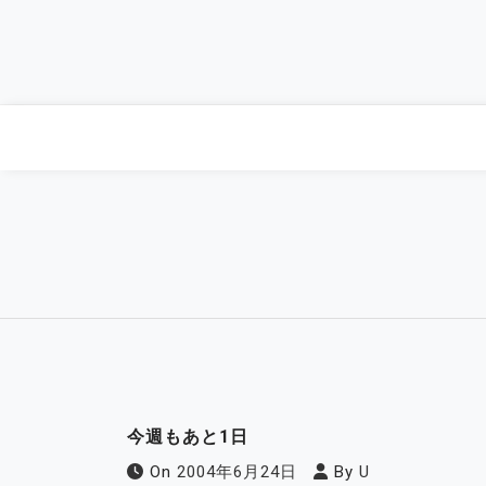
Skip
to
content
今週もあと1日
On
2004年6月24日
By
U