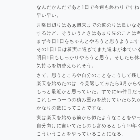
なんだかんだであと1日で今週も終わりですね
早い早い。
月曜日辺りはあぁ週末までの道のりは長いな
するけど、そういうときはあまり先のことは
まず今日1日をちゃんとやろうと思うようにす
その1日1日は着実に過ぎてまた週末が来てい
明日1日もしっかりやろうと思う。そしたら休
気持ちを切替えられそう。
さて、思うところや自分のことをこうして残
楽天を始めたのは…今見返してみたら3月から
もっと最近かと思っていた。すでに66件目だ
これも一つ一つの積み重ねを続けていたら気
かなりの数にってことですな。
実は楽天を始める前から似たようなことをや
自分向けに書いてたものも含めるともう10年
こういうことをやっていることになる。