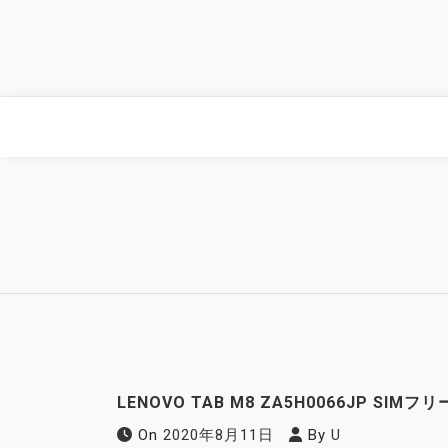
Skip
to
content
LENOVO TAB M8 ZA5H0066JP SI
On
2020年8月11日
By
U