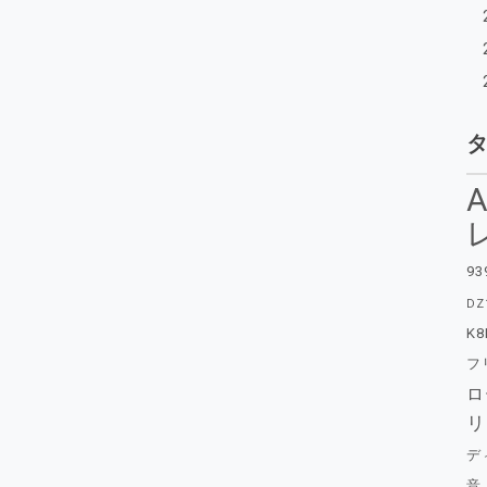
A
93
DZ
K8
フ
ロ
リ
デ
音