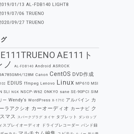
2019/01/13 AL-FDB140 LIGHT8
2019/07/06 TRUENO
2020/09/27 TRUENO
タグ
E111TRUENO
AE111ト
レノ
Android
ASROCK
AL-FDB140
CentOS
DVD作成
9A785GMH/128M
Canon
Linux
EDIUS
ffmpeg
Lenovo
MP610
MSI
102
N SLI
NSCP-W62
ONKYO
sane
SE-90PCI
SIM
NGK
カ
Wendy's
アルパイン
リー
WordPress
X-171C
カーオーディオ
ク
ーラアクシオ
カーナビ
スマス
タブレット
スパークプラグ
タイヤ
ダンロップ
ィスプレイオーディオ
ドライブレコーダー
バンド録
マルチカム編集
ボーカル
ユピテル
ルノー
折り畳