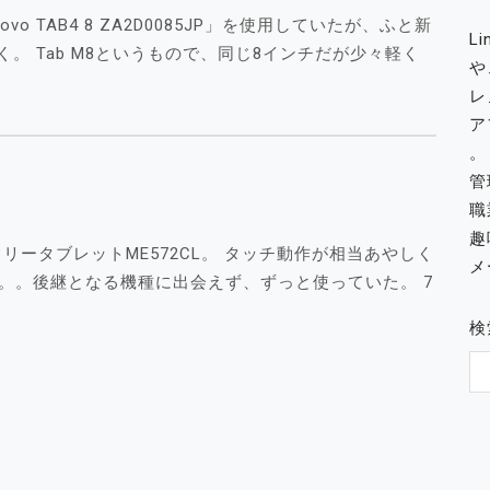
vo TAB4 8 ZA2D0085JP」を使用していたが、ふと新
L
く。 Tab M8というもので、同じ8インチだが少々軽く
や
レ
ア
。
管
職
趣
フリータブレットME572CL。 タッチ動作が相当あやしく
メー
。。後継となる機種に出会えず、ずっと使っていた。 7
検