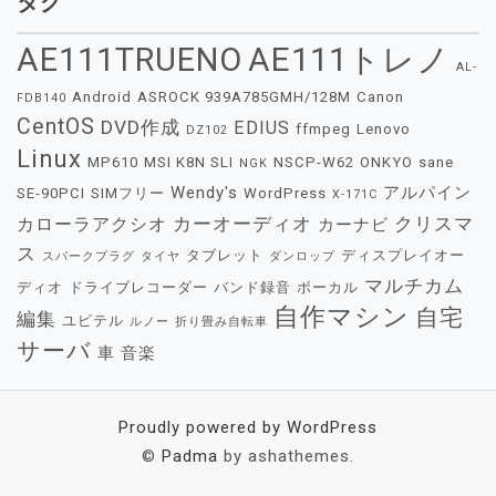
タグ
AE111TRUENO
AE111トレノ
AL-
Android
ASROCK 939A785GMH/128M
Canon
FDB140
CentOS
DVD作成
EDIUS
ffmpeg
Lenovo
DZ102
Linux
MP610
MSI K8N SLI
NSCP-W62
ONKYO
sane
NGK
Wendy's
アルパイン
SE-90PCI
SIMフリー
WordPress
X-171C
カーオーディオ
クリスマ
カローラアクシオ
カーナビ
ス
タブレット
ディスプレイオー
スパークプラグ
タイヤ
ダンロップ
マルチカム
ディオ
ドライブレコーダー
バンド録音
ボーカル
自作マシン
自宅
編集
ユピテル
ルノー
折り畳み自転車
サーバ
車
音楽
Proudly powered by WordPress
©
Padma
by ashathemes.