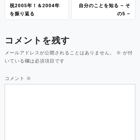
投
祝2005年！＆2004年
自分のことを知る – そ
稿
を振り返る
の5 –
ナ
ビ
ゲ
コメントを残す
ー
シ
メールアドレスが公開されることはありません。
※
が付
ョ
いている欄は必須項目です
ン
コメント
※