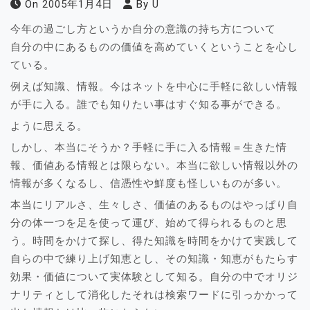
On
2005年1月4日
By
U
今年の過ごし方というか自分の意識の持ち方について
自分の中にあるものの価値を高めていくということを心し
ている。
例えば知識、情報。今はネットを中心に手軽に欲しい情報
が手に入る。誰でも知りたい事はすぐ知る事ができる。
ように思える。
しかし、本当にそうか？手軽に手に入る情報＝生きた情
報、価値ある情報とは限らない。本当に欲しい情報以外の
情報が多くなるし、信憑性や鮮度も怪しいものが多い。
本当にリアルさ、生々しさ、価値のあるものはやっぱり自
分の体一つを足を使って運び、始めて得られるものと思
う。時間をかけて探し、得た知識を時間をかけて実践して
自らの中で練り上げ知恵とし、その知識・知恵がもたらす
効果・価値について実体験として知る。自分の中でオリジ
ナリティとして消化したそれは検索ワードに引っかかって