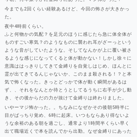
今までも2回くらい経験あるけど、今回の怖さが大きかっ
た。
夜中4時前くらい。
ふと何物かの気配？を足元のほうに感じたら急に体全体が
ものすごい寒気？のようなものに襲われ耳がざーっという
ような音がしていたような。そしてなんかが上に覆い被さ
るような感じになってくると体が動かない！しかし徐々に
意識ははっきりしてきて金縛りを自覚しはじめ、ほんとに
霊が出てきてるんじゃないか、このまま殺される！？と本
気で怖くなった。きっとどっかで体が動く瞬間があるは
ず、、それをなんとか待とうとしてるうちに右手が少し動
き、その後からだの力が抜けて金縛りは終わりました。
いやーマジ怖かった。。ちなみになぜかその後朝5時半に
目がぱっちり覚め、6時に起床。いつもならあり得ないよ
うな余裕のある朝を過ごし、通常より1時間半くらい早く
出て職場近くで本を読んでから出勤。なぜ金縛りにあった