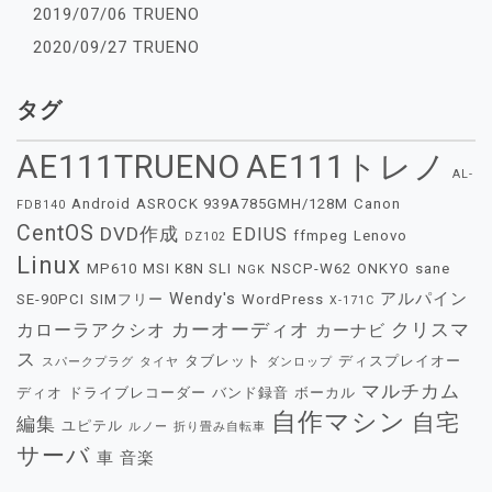
2019/07/06 TRUENO
2020/09/27 TRUENO
タグ
AE111TRUENO
AE111トレノ
AL-
Android
ASROCK 939A785GMH/128M
Canon
FDB140
CentOS
DVD作成
EDIUS
ffmpeg
Lenovo
DZ102
Linux
MP610
MSI K8N SLI
NSCP-W62
ONKYO
sane
NGK
Wendy's
アルパイン
SE-90PCI
SIMフリー
WordPress
X-171C
カーオーディオ
クリスマ
カローラアクシオ
カーナビ
ス
タブレット
ディスプレイオー
スパークプラグ
タイヤ
ダンロップ
マルチカム
ディオ
ドライブレコーダー
バンド録音
ボーカル
自作マシン
自宅
編集
ユピテル
ルノー
折り畳み自転車
サーバ
車
音楽