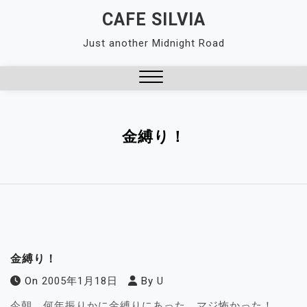
Skip
CAFE SILVIA
to
Just another Midnight Road
content
Close
Menu
金縛り！
金縛り！
On
2005年1月18日
By
U
今朝、何年振りかに金縛りにあった。マジ怖かった！