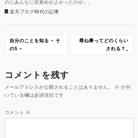
のにあんなに目覚めがよかったのか。。
楽天ブログ時代の記事
投
自分のことを知る – そ
尋ね事ってどのくらい
稿
の5 –
される？_
ナ
ビ
ゲ
コメントを残す
ー
シ
メールアドレスが公開されることはありません。
※
が付
ョ
いている欄は必須項目です
ン
コメント
※