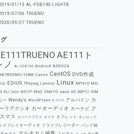
2019/01/13 AL-FDB140 LIGHT8
2019/07/06 TRUENO
2020/09/27 TRUENO
タグ
E111TRUENO
AE111ト
レノ
Android
ASROCK
AL-FDB140
CentOS
DVD作成
9A785GMH/128M
Canon
Linux
EDIUS
ffmpeg
Lenovo
MP610
MSI
102
N SLI
NSCP-W62
ONKYO
sane
SE-90PCI
SIM
NGK
カ
Wendy's
アルパイン
リー
WordPress
X-171C
カーオーディオ
ク
ーラアクシオ
カーナビ
スマス
タブレット
スパークプラグ
タイヤ
ダンロップ
ィスプレイオーディオ
ドライブレコーダー
バンド録
マルチカム編集
ボーカル
ユピテル
ルノー
折り畳