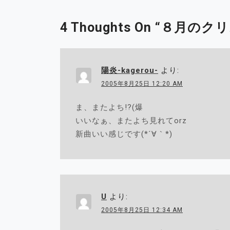
稿
ナ
4 Thoughts On “
８月のクリ
ビ
ゲ
ー
シ
陽炎-kagerou-
より:
ョ
2005年8月25日 12:20 AM
ン
ま、またよち!?(爆
いいなぁ、またよち見れてorz
新曲いい感じです(*´∀｀*)
U
より:
2005年8月25日 12:34 AM