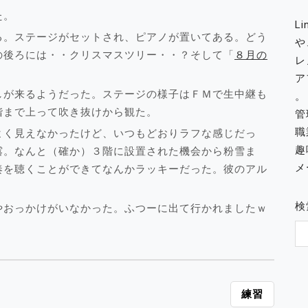
た。
L
る。ステージがセットされ、ピアノが置いてある。どう
や
の後ろには・・クリスマスツリー・・？そして「
８月の
レ
ア
しが来るようだった。ステージの様子はＦＭで生中継も
。
階まで上って吹き抜けから観た。
管
職
よく見えなかったけど、いつもどおりラフな感じだっ
趣
露。なんと（確か）３階に設置された機会から粉雪ま
メー
奏を聴くことができてなんかラッキーだった。彼のアル
検
やおっかけがいなかった。ふつーに出て行かれましたｗ
練習