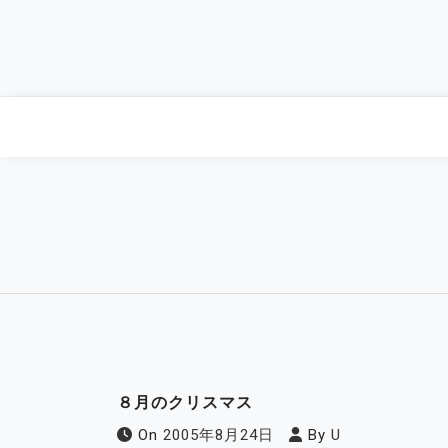
Skip
to
content
８月のクリスマス
On
2005年8月24日
By
U