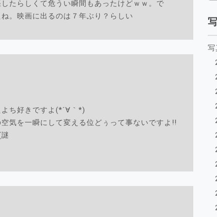
張したらしくて危うい瞬間もあったけどｗｗ。で
たね。映画に出るのは７年ぶり？らしい
写
ち好きですよ(*´∀｀*)
空気を一瞬にして変える位どぅって事ないですよ!!
(謎