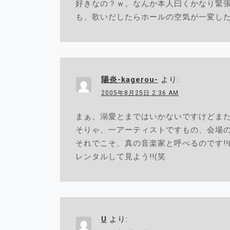
好きなの？ｗ。なんか本人曰くかなり緊
も、歌いだしたらホールの空気が一変し
陽炎-kagerou-
より:
2005年8月25日 2:36 AM
まぁ、溺愛とまではいかないですけどまたよ
そりゃ、一アーティストですもの、会場の
それでこそ、真の音楽家と呼べるのです!!
レンタルして見よう!!(笑
U
より: