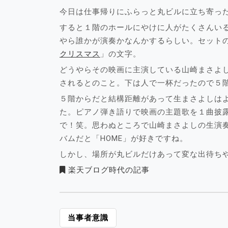
今日は仕事帰りにふらっと丸ビルに立ち寄っ
すると１階のホールにやけに人がたくさんい
やら誰かが演奏かなんかするらしい。セット
クリスマス
」の文字。
どうやらその映画に主演している山崎まさよ
されるとのこと。下は人で一杯だったので５
５階からだと結構距離があって生まさよしは
た。ピアノ弾き語りで映画の主題歌を１曲披
で！笑。思わぬところで山崎まさよしの生演
バムだと「HOME」が好きですね。
しかし、場所が丸ビルだけあって変な出待ち
楽天ブログ時代の記事
投
当事者意識