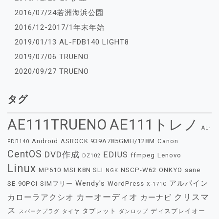
2016/07/24若洲海浜公園
2016/12-2017/1年末年始
2019/01/13 AL-FDB140 LIGHT8
2019/07/06 TRUENO
2020/09/27 TRUENO
タグ
AE111TRUENO
AE111トレノ
AL-
Android
ASROCK 939A785GMH/128M
Canon
FDB140
CentOS
DVD作成
EDIUS
ffmpeg
Lenovo
DZ102
Linux
MP610
MSI K8N SLI
NSCP-W62
ONKYO
sane
NGK
Wendy's
アルパイン
SE-90PCI
SIMフリー
WordPress
X-171C
カーオーディオ
クリスマ
カローラアクシオ
カーナビ
ス
タブレット
ディスプレイオー
スパークプラグ
タイヤ
ダンロップ