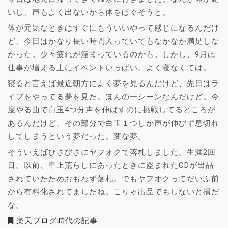
いし、声もよく出ないから体をほぐそうと。
体が元気なときはすぐにもういいやって感じになるんだけ
ど、今日はかなり長い時間入っていてもなかなか満足しな
かった。少々疲れが溜まっているのかも。しかし、9月は
仕事が増える上にイベントいっぱい。よく寝なくては。
寝ると言えば最近朝方によく夢を見るんだけど、先日はラ
イブをやってる夢を見た。ほんの一シーンなんだけど。今
度やる曲で白玉4つ分声を伸ばすのに挑戦してるところが
あるんだけど、その部分で白玉１つしか声が伸びず息切れ
してしまうという夢だった。変な夢。
そういえばひさびさにヤフオクで落札しました。生涯2回
目。以前、車上荒らしにあったときに盗まれたCDが出品
されていたためおもわず落札。でもヤフオクってだいぶ前
から有料化されてましたね。こりゃ出品でもしないと損だ
な。
楽天ブログ時代の記事