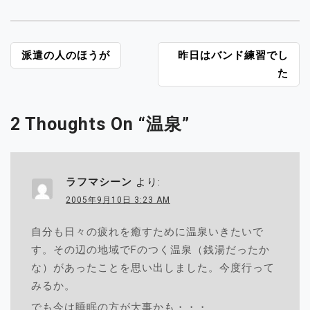
投
派遣の人のほうが
昨日はバンド練習でし
稿
た
ナ
ビ
2 Thoughts On “
温泉
”
ゲ
ー
シ
ョ
ラフマシーン
より:
ン
2005年9月10日 3:23 AM
自分も日々の疲れを癒すために温泉いきたいで
す。その辺の地域でFのつく温泉（銭湯だったか
な）があったことを思い出しました。今度行って
みるか。
でも今は睡眠の方が大事かも・・・