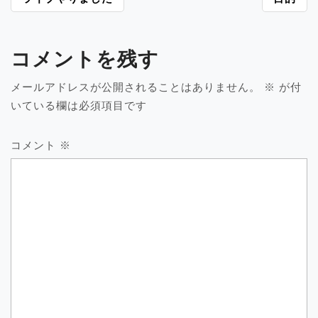
投
稿
ナ
ビ
コメントを残す
ゲ
ー
メールアドレスが公開されることはありません。
※
が付
シ
いている欄は必須項目です
ョ
ン
コメント
※