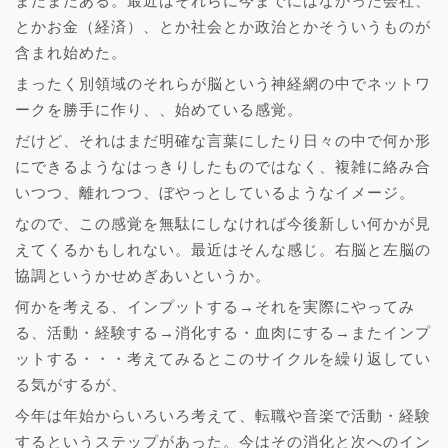
まだまだある。最近はそれらに今までにはなかった会社、
とかお金（経済）、とか社会とか政治とかそういうものが
含まれ始めた。
まったく別領域のそれらが脳という神経網の中でネットワ
ークを勝手に作り、、始めている感覚。
だけど、それはまだ明確な言葉にしたり日々の中で何か形
にできるようなはっきりしたものではなく、複雑に絡み合
いつつ、離れつつ、ぼやっとしているようなイメージ。
なので、この感覚を無駄にしなければ今後新しい何かが見
えてくるかもしれない。最近はそんな感じ。右脳と左脳の
協調というかせめぎあいというか。
何かを考える、インプットする→それを実際にやってみ
る、活動・経験する→消化する・血肉にする→またインプ
ットする・・・考えてみるとこのサイクルを繰り返してい
る気がするが、
今年は年始からいろいろ考えて、転職や音楽で活動・経験
するというステップがあった。今はその消化と次へのイン