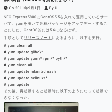
On
2011年9月1日
By
U
NEC Express5800にCentOS5.5を入れて運用しているサー
バで、yumを用いて各種パッケージをアップデートするこ
とにした。CentOS的には5.6になるはず。
手順として
リリースノート
にあるように、以下を実行。
# yum clean all
# yum update glibc\*
# yum update yum\* rpm\* pyth\*
# yum clean all
# yum update mkinitrd nash
# yum update selinux\*
# yum update
その後、再起動すると起動時に以下のようになって起動で
きなくなった。