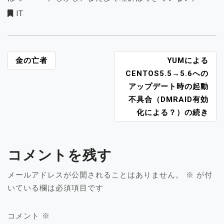
IT
投
金の亡者
YUMによる
稿
CENTOS5.5→5.6への
ナ
アップデート時の起動
ビ
不具合（DMRAID有効
ゲ
化による？）の続き
ー
シ
ョ
コメントを残す
ン
メールアドレスが公開されることはありません。
※
が付
いている欄は必須項目です
コメント
※