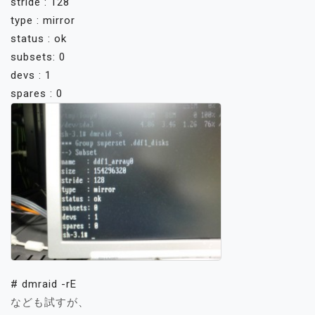
stride : 128
type : mirror
status : ok
subsets: 0
devs : 1
spares : 0
# dmraid -rE
なども試すが、