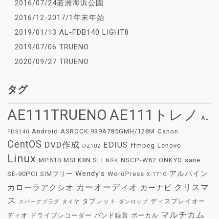
2016/07/24若洲海浜公園
2016/12-2017/1年末年始
2019/01/13 AL-FDB140 LIGHT8
2019/07/06 TRUENO
2020/09/27 TRUENO
タグ
AE111TRUENO
AE111トレノ
AL-
Android
ASROCK 939A785GMH/128M
Canon
FDB140
CentOS
DVD作成
EDIUS
ffmpeg
Lenovo
DZ102
Linux
MP610
MSI K8N SLI
NSCP-W62
ONKYO
sane
NGK
Wendy's
アルパイン
SE-90PCI
SIMフリー
WordPress
X-171C
カーオーディオ
クリスマ
カローラアクシオ
カーナビ
ス
タブレット
ディスプレイオー
スパークプラグ
タイヤ
ダンロップ
マルチカム
ディオ
ドライブレコーダー
バンド録音
ボーカル