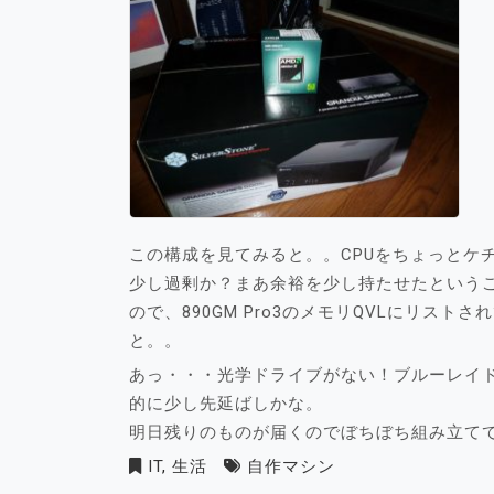
この構成を見てみると。。CPUをちょっとケ
少し過剰か？まあ余裕を少し持たせたという
ので、890GM Pro3のメモリQVLにリス
と。。
あっ・・・光学ドライブがない！ブルーレイ
的に少し先延ばしかな。
明日残りのものが届くのでぼちぼち組み立て
IT
,
生活
自作マシン