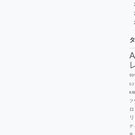
A
93
DZ
K8
フ
ロ
リ
デ
音