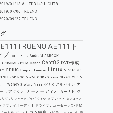
2019/01/13 AL-FDB140 LIGHT8
2019/07/06 TRUENO
2020/09/27 TRUENO
タグ
E111TRUENO
AE111ト
レノ
Android
ASROCK
AL-FDB140
CentOS
DVD作成
9A785GMH/128M
Canon
Linux
EDIUS
ffmpeg
Lenovo
MP610
MSI
102
N SLI
NSCP-W62
ONKYO
sane
SE-90PCI
SIM
NGK
カ
Wendy's
アルパイン
リー
WordPress
X-171C
カーオーディオ
ク
ーラアクシオ
カーナビ
スマス
タブレット
スパークプラグ
タイヤ
ダンロップ
ィスプレイオーディオ
ドライブレコーダー
バンド録
マルチカム編集
ボーカル
ユピテル
ルノー
折り畳