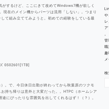
がするけど、ここにきて改めてWindows7機が欲しく
L
と。現在のメイン機からパーツは流用「しない」。つまり
や
そして組み立ててみようと。初めての経験をしている最
レ
ア
。
管
職
趣
メー
02601[1TB]
検
クモ）。で、今日休日出勤が終わってから秋葉原のツクモ
スお持ち帰りは意外と大変だった。。HTPC（ホームシア
用途にぴったりな雰囲気を出してくれるはず！（？）。