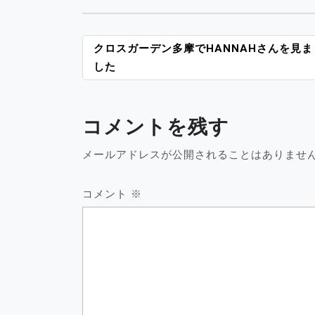
投
クロスガーデン多摩でHANNAHさんを見ま
稿
した
ナ
ビ
ゲ
コメントを残す
ー
シ
メールアドレスが公開されることはありませ
ョ
ン
コメント
※