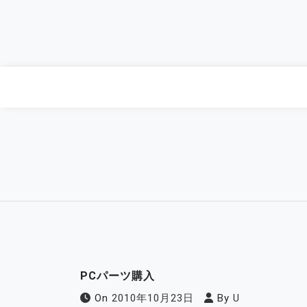
Skip
to
content
PCパーツ購入
On
2010年10月23日
By
U