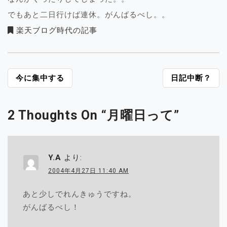
でもあと二日行けば連休。がんばるべし。。
楽天ブログ時代の記事
投
今に集中する
日記中断？
稿
ナ
2 Thoughts On “
月曜日って
”
ビ
ゲ
ー
シ
Y.A
より:
ョ
2004年4月27日 11:40 AM
ン
あと少しでれんきゅうですね。
がんばるべし！