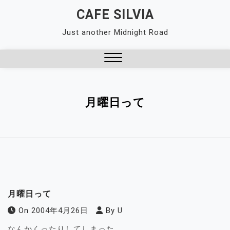
Skip
CAFE SILVIA
to
Just another Midnight Road
content
Close
Menu
月曜日って
月曜日って
On
2004年4月26日
By
U
なんかくったりしてしまった。。