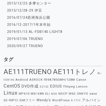
2015/12/25 多摩センター
2015/12/28-29 伊豆
2016/07/24若洲海浜公園
2016/12-2017/1年末年始
2019/01/13 AL-FDB140 LIGHT8
2019/07/06 TRUENO
2020/09/27 TRUENO
タグ
AE111TRUENO
AE111トレノ
AL-
Android
ASROCK 939A785GMH/128M
Canon
FDB140
CentOS
DVD作成
EDIUS
ffmpeg
Lenovo
DZ102
Linux
MP610
MSI K8N SLI
NSCP-W62
ONKYO
sane
NGK
Wendy's
アルパイン
SE-90PCI
SIMフリー
WordPress
X-171C