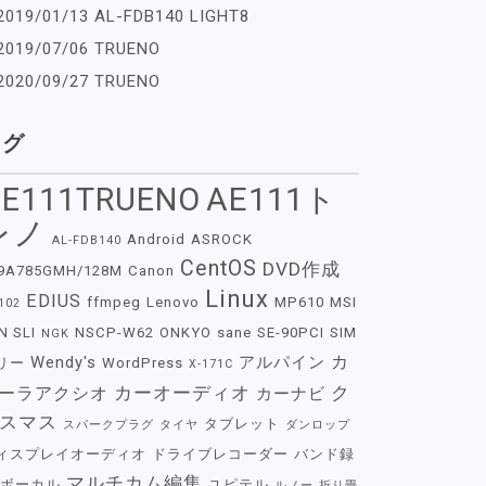
2019/01/13 AL-FDB140 LIGHT8
2019/07/06 TRUENO
2020/09/27 TRUENO
タグ
E111TRUENO
AE111ト
レノ
Android
ASROCK
AL-FDB140
CentOS
DVD作成
9A785GMH/128M
Canon
Linux
EDIUS
ffmpeg
Lenovo
MP610
MSI
102
N SLI
NSCP-W62
ONKYO
sane
SE-90PCI
SIM
NGK
カ
Wendy's
アルパイン
リー
WordPress
X-171C
カーオーディオ
ク
ーラアクシオ
カーナビ
スマス
タブレット
スパークプラグ
タイヤ
ダンロップ
ィスプレイオーディオ
ドライブレコーダー
バンド録
マルチカム編集
ボーカル
ユピテル
ルノー
折り畳