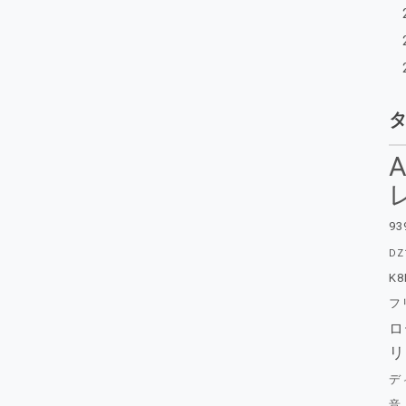
A
93
DZ
K8
フ
ロ
リ
デ
音