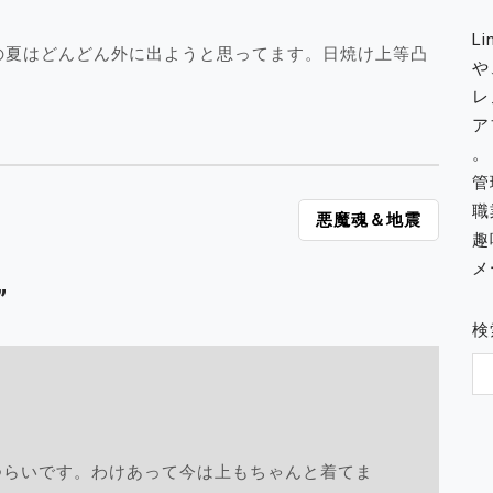
L
の夏はどんどん外に出ようと思ってます。日焼け上等凸
や
レ
ア
。
管
職
悪魔魂＆地震
趣
メー
”
検
つらいです。わけあって今は上もちゃんと着てま