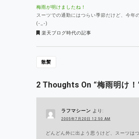
梅雨が明けましたね！
スーツでの通勤にはつらい季節だけど、今年
(-_-)
楽天ブログ時代の記事
投
散髪
稿
ナ
2 Thoughts On “
梅雨明け！
ビ
ゲ
ー
シ
ラフマシーン
より:
ョ
2005年7月20日 12:50 AM
ン
どんどん外に出よう思うけど、スーツは