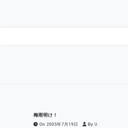
Skip
to
content
梅雨明け！
On
2005年7月19日
By
U