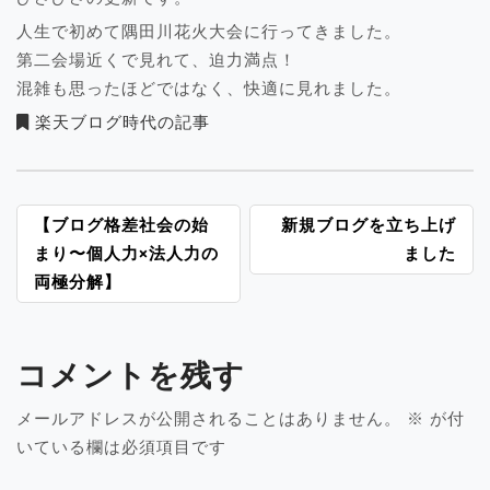
人生で初めて隅田川花火大会に行ってきました。
第二会場近くで見れて、迫力満点！
混雑も思ったほどではなく、快適に見れました。
楽天ブログ時代の記事
投
【ブログ格差社会の始
新規ブログを立ち上げ
稿
まり〜個人力×法人力の
ました
ナ
両極分解】
ビ
ゲ
ー
コメントを残す
シ
ョ
メールアドレスが公開されることはありません。
※
が付
ン
いている欄は必須項目です