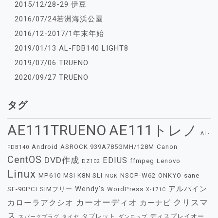
2015/12/28-29 伊豆
2016/07/24若洲海浜公園
2016/12-2017/1年末年始
2019/01/13 AL-FDB140 LIGHT8
2019/07/06 TRUENO
2020/09/27 TRUENO
タグ
AE111TRUENO
AE111トレノ
AL-
Android
ASROCK 939A785GMH/128M
Canon
FDB140
CentOS
DVD作成
EDIUS
ffmpeg
Lenovo
DZ102
Linux
MP610
MSI K8N SLI
NSCP-W62
ONKYO
sane
NGK
Wendy's
アルパイン
SE-90PCI
SIMフリー
WordPress
X-171C
カーオーディオ
クリスマ
カローラアクシオ
カーナビ
ス
タブレット
ディスプレイオー
スパークプラグ
タイヤ
ダンロップ