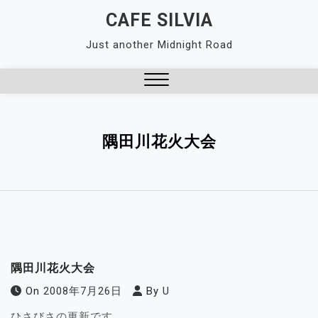
Skip
CAFE SILVIA
to
Just another Midnight Road
content
Close
Menu
隅田川花火大会
隅田川花火大会
On
2008年7月26日
By
U
ひさびさの更新です。