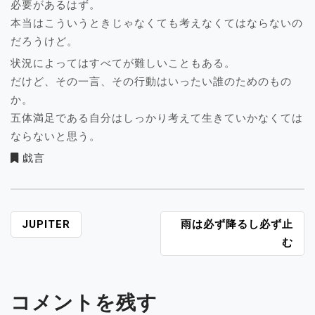
必要があるはず。
本当はこういうときじゃなくても考えなくてはならないの
だろうけど。
状況によってはすべてが難しいこともある。
だけど、その一言、その行動はいったい誰のためのもの
か。
五体満足である自分はしっかり考えて生きていかなくては
ならないと思う。
戯言
投
JUPITER
雨は必ず降るし必ず止
稿
む
ナ
ビ
ゲ
コメントを残す
ー