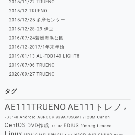
2015/11/22 TRUENO
2015/12 TRUENO
2015/12/25 多摩センター
2015/12/28-29 伊豆
2016/07/24若洲海浜公園
2016/12-2017/1年末年始
2019/01/13 AL-FDB140 LIGHT8
2019/07/06 TRUENO
2020/09/27 TRUENO
タグ
AE111TRUENO
AE111トレノ
AL-
Android
ASROCK 939A785GMH/128M
Canon
FDB140
CentOS
DVD作成
EDIUS
ffmpeg
Lenovo
DZ102
Linux
MP610
MSI K8N SLI
NSCP-W62
ONKYO
sane