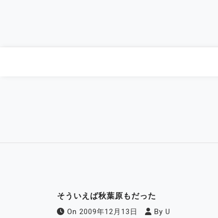
Skip
to
content
そういえば秋葉原もだった
On
2009年12月13日
By
U