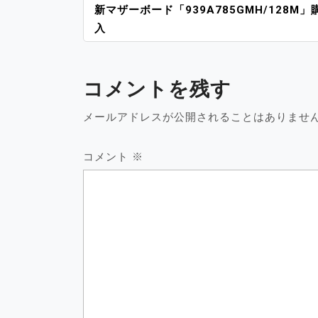
投
新マザーボード「939A785GMH/128M」
稿
入
ナ
ビ
ゲ
コメントを残す
ー
シ
メールアドレスが公開されることはありませ
ョ
ン
コメント
※