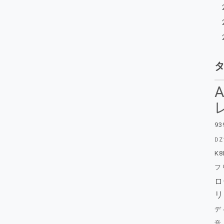
A
93
DZ
K8
フ
ロ
リ
デ
音