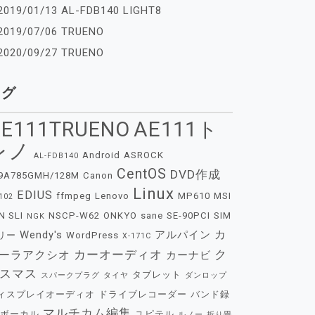
2019/01/13 AL-FDB140 LIGHT8
2019/07/06 TRUENO
2020/09/27 TRUENO
タグ
E111TRUENO
AE111ト
レノ
Android
ASROCK
AL-FDB140
CentOS
DVD作成
9A785GMH/128M
Canon
Linux
EDIUS
ffmpeg
Lenovo
MP610
MSI
102
N SLI
NSCP-W62
ONKYO
sane
SE-90PCI
SIM
NGK
カ
Wendy's
アルパイン
リー
WordPress
X-171C
カーオーディオ
ク
ーラアクシオ
カーナビ
スマス
タブレット
スパークプラグ
タイヤ
ダンロップ
ィスプレイオーディオ
ドライブレコーダー
バンド録
マルチカム編集
ボーカル
ユピテル
ルノー
折り畳