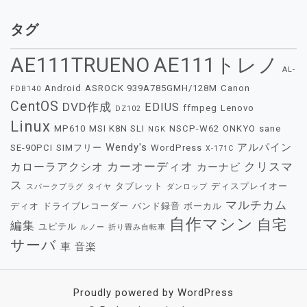
タグ
AE111TRUENO
AE111トレノ
AL-
Android
ASROCK 939A785GMH/128M
Canon
FDB140
CentOS
DVD作成
EDIUS
ffmpeg
Lenovo
DZ102
Linux
MP610
MSI K8N SLI
NSCP-W62
ONKYO
sane
NGK
Wendy's
アルパイン
SE-90PCI
SIMフリー
WordPress
X-171C
カーオーディオ
クリスマ
カローラアクシオ
カーナビ
ス
タブレット
ディスプレイオー
スパークプラグ
タイヤ
ダンロップ
マルチカム
ディオ
ドライブレコーダー
バンド録音
ボーカル
自作マシン
自宅
編集
ユピテル
ルノー
折り畳み自転車
サーバ
車
音楽
Proudly powered by WordPress