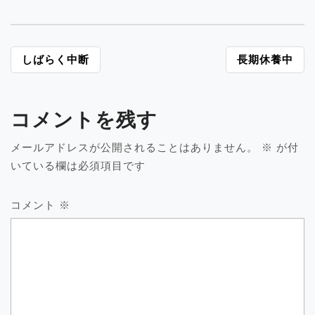
投
しばらく中断
長期休養中
稿
ナ
ビ
コメントを残す
ゲ
ー
メールアドレスが公開されることはありません。
※
が付
シ
いている欄は必須項目です
ョ
ン
コメント
※