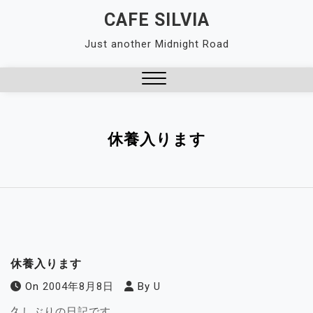
Skip
CAFE SILVIA
to
Just another Midnight Road
content
Close
Menu
休養入ります
休養入ります
On
2004年8月8日
By
U
久しぶりの日記です。