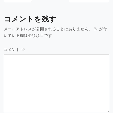
稿
ナ
ビ
コメントを残す
ゲ
ー
メールアドレスが公開されることはありません。
※
が付
シ
いている欄は必須項目です
ョ
ン
コメント
※