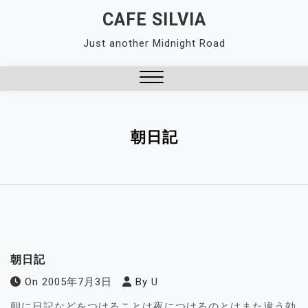
Skip
CAFE SILVIA
to
Just another Midnight Road
content
Close
Menu
朝日記
朝日記
On
2005年7月3日
By
U
朝に日記などをつけることは夜につけるのとはまた違う効