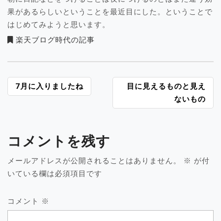
果があるらしいということを最近目にした。ということで
はじめてみようと思います。
楽天ブログ時代の記事
投
7月に入りましたね
目に見えるものと見え
稿
ないもの
ナ
ビ
ゲ
コメントを残す
ー
シ
メールアドレスが公開されることはありません。
※
が付
ョ
いている欄は必須項目です
ン
コメント
※