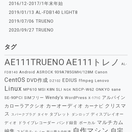
2016/12-2017/1年末年始
2019/01/13 AL-FDB140 LIGHT8
2019/07/06 TRUENO
2020/09/27 TRUENO
タグ
AE111TRUENO
AE111トレノ
AL-
Android
ASROCK 939A785GMH/128M
Canon
FDB140
CentOS
DVD作成
EDIUS
ffmpeg
Lenovo
DZ102
Linux
MP610
MSI K8N SLI
NSCP-W62
ONKYO
sane
NGK
Wendy's
アルパイン
SE-90PCI
SIMフリー
WordPress
X-171C
カーオーディオ
クリスマ
カローラアクシオ
カーナビ
ス
タブレット
ディスプレイオー
スパークプラグ
タイヤ
ダンロップ
マルチカム
ディオ
ドライブレコーダー
バンド録音
ボーカル
自作マシン
自宅
編集
ユピテル
ルノー
折り畳み自転車