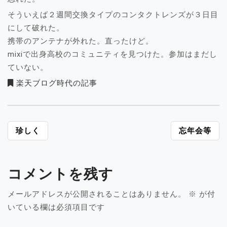
そういえば２週間交換タイプのコンタクトレンズが３日目
にして破れた。
携帯のアンテナが外れた。直ったけど。
mixiで出身高校のコミュニティを見つけた。参加はまだし
ていない。
楽天ブログ時代の記事
投
珍しく
忘年会等
稿
ナ
ビ
コメントを残す
ゲ
ー
メールアドレスが公開されることはありません。
※
が付
シ
いている欄は必須項目です
ョ