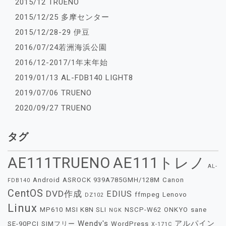
2015/12 TRUENO
2015/12/25 多摩センター
2015/12/28-29 伊豆
2016/07/24若洲海浜公園
2016/12-2017/1年末年始
2019/01/13 AL-FDB140 LIGHT8
2019/07/06 TRUENO
2020/09/27 TRUENO
タグ
AE111TRUENO
AE111トレノ
AL-
Android
ASROCK 939A785GMH/128M
Canon
FDB140
CentOS
DVD作成
EDIUS
ffmpeg
Lenovo
DZ102
Linux
MP610
MSI K8N SLI
NSCP-W62
ONKYO
sane
NGK
Wendy's
アルパイン
SE-90PCI
SIMフリー
WordPress
X-171C