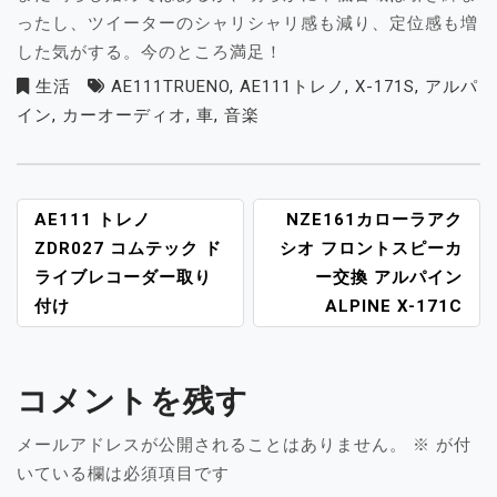
ったし、ツイーターのシャリシャリ感も減り、定位感も増
した気がする。今のところ満足！
生活
AE111TRUENO
,
AE111トレノ
,
X-171S
,
アルパ
イン
,
カーオーディオ
,
車
,
音楽
投
AE111 トレノ
NZE161カローラアク
稿
ZDR027 コムテック ド
シオ フロントスピーカ
ナ
ライブレコーダー取り
ー交換 アルパイン
ビ
付け
ALPINE X-171C
ゲ
ー
シ
コメントを残す
ョ
ン
メールアドレスが公開されることはありません。
※
が付
いている欄は必須項目です