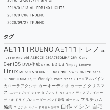
2016/12-2017/1年末年始
2019/01/13 AL-FDB140 LIGHT8
2019/07/06 TRUENO
2020/09/27 TRUENO
タグ
AE111TRUENO
AE111トレノ
AL-
Android
ASROCK 939A785GMH/128M
Canon
FDB140
CentOS
DVD作成
EDIUS
ffmpeg
Lenovo
DZ102
Linux
MP610
MSI K8N SLI
NSCP-W62
ONKYO
sane
NGK
Wendy's
アルパイン
SE-90PCI
SIMフリー
WordPress
X-171C
カーオーディオ
クリスマ
カローラアクシオ
カーナビ
ス
タブレット
ディスプレイオー
スパークプラグ
タイヤ
ダンロップ
マルチカム
ディオ
ドライブレコーダー
バンド録音
ボーカル
自作マシン
自宅
編集
ユピテル
ルノー
折り畳み自転車