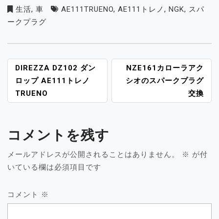
生活
,
車
AE111TRUENO
,
AE111トレノ
,
NGK
,
スパ
ークプラグ
投
DIREZZA DZ102 ダン
NZE161カローラアク
稿
ロップ AE111トレノ
シオのスパークプラグ
ナ
TRUENO
交換
ビ
ゲ
ー
コメントを残す
シ
ョ
メールアドレスが公開されることはありません。
※
が付
ン
いている欄は必須項目です
コメント
※