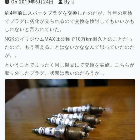
On
2019年6月24日
By
U
約4年前にスパークプラグを交換した
のだが、昨年の車検
でプラグに劣化が見られるので交換を検討してもいいかも
しれないと言われていた。
NGKのイリジウムMAXは公称で10万km耐久とのことだっ
たので、もう替えることはないかななんて思っていたのだ
が。。
ということでまったく同じ製品にて交換を実施。こちらが
取り外したプラグ。状態は悪いのだろうか…。