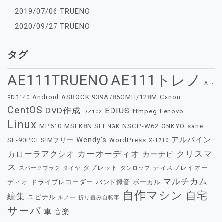
2019/07/06 TRUENO
2020/09/27 TRUENO
タグ
AE111TRUENO
AE111トレノ
AL-
Android
ASROCK 939A785GMH/128M
Canon
FDB140
CentOS
DVD作成
EDIUS
ffmpeg
Lenovo
DZ102
Linux
MP610
MSI K8N SLI
NSCP-W62
ONKYO
sane
NGK
Wendy's
アルパイン
SE-90PCI
SIMフリー
WordPress
X-171C
カーオーディオ
クリスマ
カローラアクシオ
カーナビ
ス
タブレット
ディスプレイオー
スパークプラグ
タイヤ
ダンロップ
マルチカム
ディオ
ドライブレコーダー
バンド録音
ボーカル
自作マシン
自宅
編集
ユピテル
ルノー
折り畳み自転車
サーバ
車
音楽