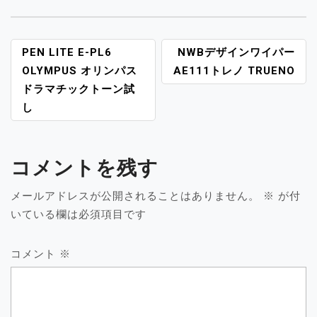
投
PEN LITE E-PL6
NWBデザインワイパー
稿
OLYMPUS オリンパス
AE111トレノ TRUENO
ナ
ドラマチックトーン試
ビ
し
ゲ
ー
シ
コメントを残す
ョ
ン
メールアドレスが公開されることはありません。
※
が付
いている欄は必須項目です
コメント
※