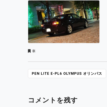
車
投
PEN LITE E-PL6 OLYMPUS オリンパス
稿
ナ
ビ
ゲ
コメントを残す
ー