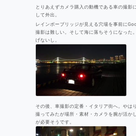
とりあえずカメラ購入の動機である車の撮影
して外出。
レインボーブリッジが見える穴場を事前にGo
撮影は難しい。そして海に落ちそうになった
げないし。
その後、車撮影の定番・イタリア街へ。やは
撮ってみたが場所・素材・カメラを腕が活か
が必要そうです。