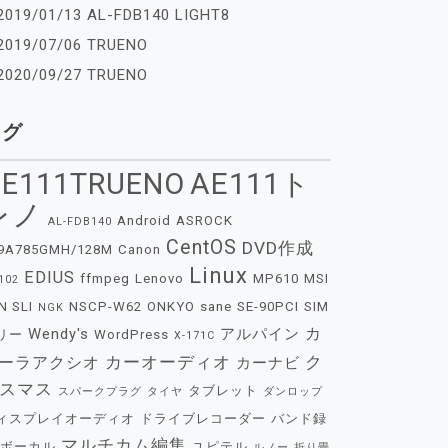
2019/01/13 AL-FDB140 LIGHT8
2019/07/06 TRUENO
2020/09/27 TRUENO
タグ
E111TRUENO
AE111ト
レノ
Android
ASROCK
AL-FDB140
CentOS
DVD作成
9A785GMH/128M
Canon
Linux
EDIUS
ffmpeg
Lenovo
MP610
MSI
102
N SLI
NSCP-W62
ONKYO
sane
SE-90PCI
SIM
NGK
カ
Wendy's
アルパイン
リー
WordPress
X-171C
カーオーディオ
ク
ーラアクシオ
カーナビ
スマス
タブレット
スパークプラグ
タイヤ
ダンロップ
ィスプレイオーディオ
ドライブレコーダー
バンド録
マルチカム編集
ボーカル
ユピテル
ルノー
折り畳