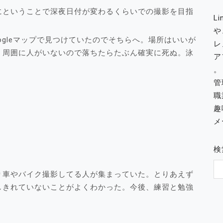
にということで深夜日付が変わるくらいでの撮影を目指
L
や
ogleマップで見つけていたのでそちらへ。場所はいいが
レ
。周囲に人がいないので落ちたらたぶん確実に死ぬ。泳
ア
。
管
職
趣
メー
検
り車やバイク撮影してる人が集まっていた。とりあえず
しきれていないことがよくわかった。今後、練習と勉強