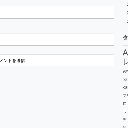
A
93
DZ
K8
フ
ロ
リ
デ
音