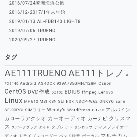
2016/07/24若洲海浜公園
2016/12-2017/1年末年始
2019/01/13 AL-FDB140 LIGHT8
2019/07/06 TRUENO
2020/09/27 TRUENO
タグ
AE111TRUENO
AE111トレノ
AL-
Android
ASROCK 939A785GMH/128M
Canon
FDB140
CentOS
DVD作成
EDIUS
ffmpeg
Lenovo
DZ102
Linux
MP610
MSI K8N SLI
NSCP-W62
ONKYO
sane
NGK
Wendy's
アルパイン
SE-90PCI
SIMフリー
WordPress
X-171C
カーオーディオ
クリスマ
カローラアクシオ
カーナビ
ス
タブレット
ディスプレイオー
スパークプラグ
タイヤ
ダンロップ
マルチカム
ディオ
ドライブレコーダー
バンド録音
ボーカル