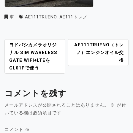
車
AE111TRUENO
,
AE111トレノ
投
ヨドバシカメラオリジ
AE111TRUENO（トレ
稿
ナル SIM WARELESS
ノ）エンジンオイル交
ナ
GATE WIFI+LTEを
換
ビ
GL01Pで使う
ゲ
ー
シ
コメントを残す
ョ
ン
メールアドレスが公開されることはありません。
※
が付
いている欄は必須項目です
コメント
※