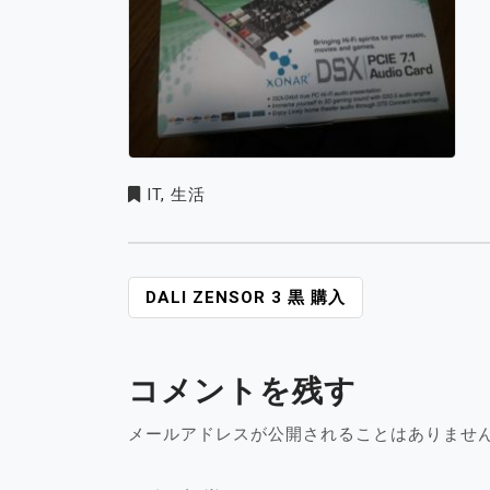
IT
,
生活
投
DALI ZENSOR 3 黒 購入
稿
ナ
ビ
コメントを残す
ゲ
ー
メールアドレスが公開されることはありませ
シ
ョ