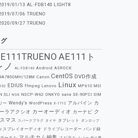
2019/01/13 AL-FDB140 LIGHT8
2019/07/06 TRUENO
2020/09/27 TRUENO
タグ
E111TRUENO
AE111ト
レノ
Android
ASROCK
AL-FDB140
CentOS
DVD作成
9A785GMH/128M
Canon
Linux
EDIUS
ffmpeg
Lenovo
MP610
MSI
102
N SLI
NSCP-W62
ONKYO
sane
SE-90PCI
SIM
NGK
カ
Wendy's
アルパイン
リー
WordPress
X-171C
カーオーディオ
ク
ーラアクシオ
カーナビ
スマス
タブレット
スパークプラグ
タイヤ
ダンロップ
ィスプレイオーディオ
ドライブレコーダー
バンド録
マルチカム編集
ボーカル
ユピテル
ルノー
折り畳