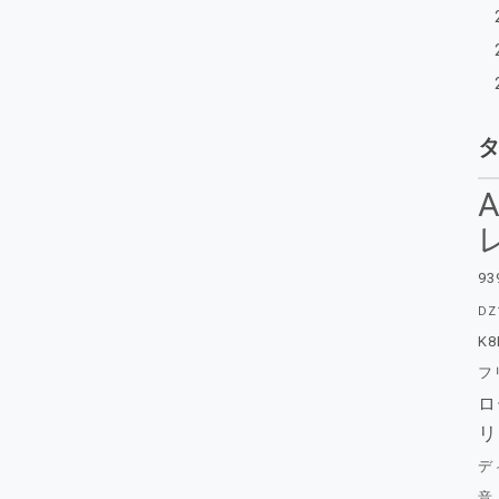
A
93
DZ
K8
フ
ロ
リ
デ
音