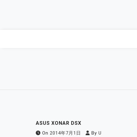
Skip
to
content
ASUS XONAR DSX
On
2014年7月1日
By
U