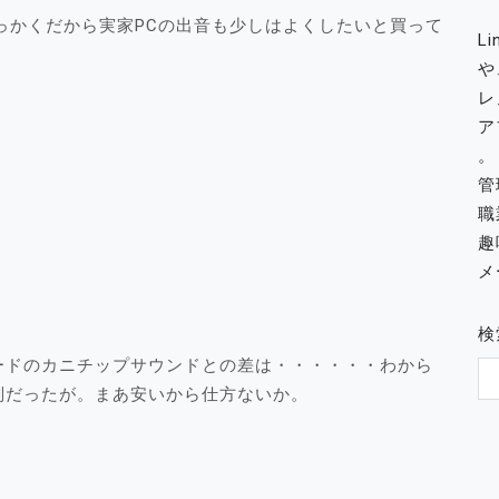
せっかくだから実家PCの出音も少しはよくしたいと買って
L
や
レ
ア
。
管
職
趣
メー
検
ードのカニチップサウンドとの差は・・・・・・わから
判だったが。まあ安いから仕方ないか。