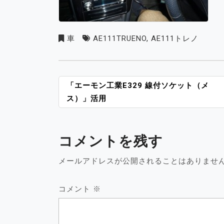
車
AE111TRUENO
,
AE111トレノ
投
「エーモン工業E329 線付ソケット（メ
稿
ス）」活用
ナ
ビ
ゲ
コメントを残す
ー
シ
メールアドレスが公開されることはありませ
ョ
ン
コメント
※