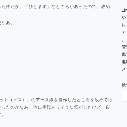
した件だが、「ひとまず」なところがあったので、改め
L
や
だなあ。
レ
ア
。
管
職
趣
メー
検
ソケット（メス）」のアース線を自作したところを改めては
かったのかなあ。他に手段ありそうな気がしたけど、自
ど。