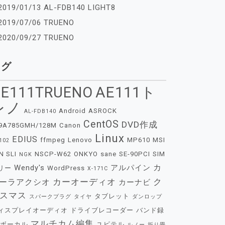
2019/01/13 AL-FDB140 LIGHT8
2019/07/06 TRUENO
2020/09/27 TRUENO
タグ
E111TRUENO
AE111ト
レノ
Android
ASROCK
AL-FDB140
CentOS
DVD作成
9A785GMH/128M
Canon
Linux
EDIUS
ffmpeg
Lenovo
MP610
MSI
102
N SLI
NSCP-W62
ONKYO
sane
SE-90PCI
SIM
NGK
カ
Wendy's
アルパイン
リー
WordPress
X-171C
カーオーディオ
ク
ーラアクシオ
カーナビ
スマス
タブレット
スパークプラグ
タイヤ
ダンロップ
ィスプレイオーディオ
ドライブレコーダー
バンド録
マルチカム編集
ボーカル
ユピテル
ルノー
折り畳