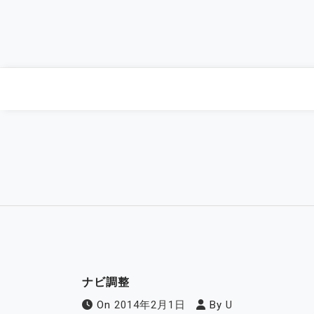
Skip
to
content
ナビ調整
On
2014年2月1日
By
U