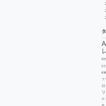
A
93
DZ
K8
フ
ロ
リ
デ
音